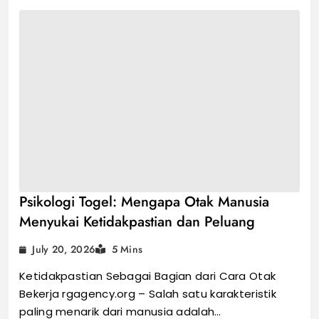
Psikologi Togel: Mengapa Otak Manusia
Menyukai Ketidakpastian dan Peluang
July 20, 2026
5 Mins
Ketidakpastian Sebagai Bagian dari Cara Otak
Bekerja rgagency.org – Salah satu karakteristik
paling menarik dari manusia adalah…