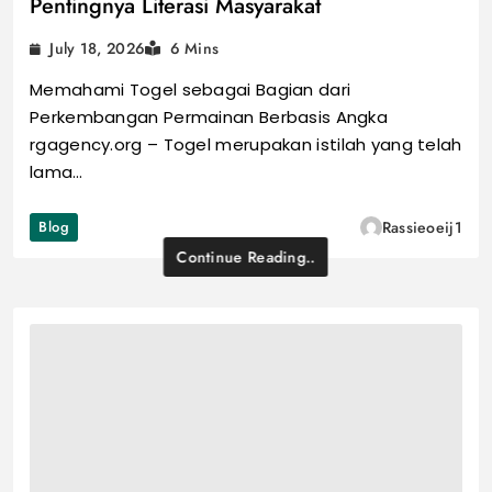
Pentingnya Literasi Masyarakat
July 18, 2026
6 Mins
Memahami Togel sebagai Bagian dari
Perkembangan Permainan Berbasis Angka
rgagency.org – Togel merupakan istilah yang telah
lama…
Blog
Rassieoeij1
Continue Reading..