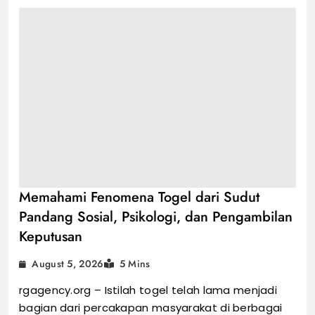
Memahami Fenomena Togel dari Sudut
Pandang Sosial, Psikologi, dan Pengambilan
Keputusan
August 5, 2026
5 Mins
rgagency.org – Istilah togel telah lama menjadi
bagian dari percakapan masyarakat di berbagai