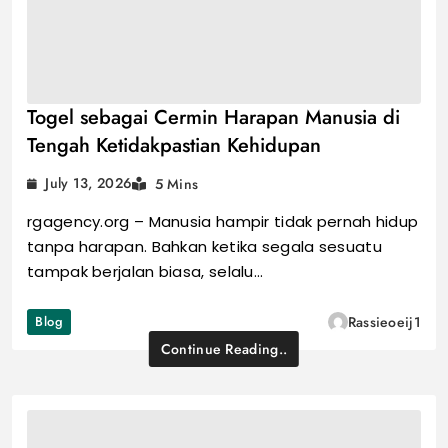
Togel sebagai Cermin Harapan Manusia di
Tengah Ketidakpastian Kehidupan
July 13, 2026
5 Mins
rgagency.org – Manusia hampir tidak pernah hidup
tanpa harapan. Bahkan ketika segala sesuatu
tampak berjalan biasa, selalu…
Blog
Rassieoeij1
Continue Reading..