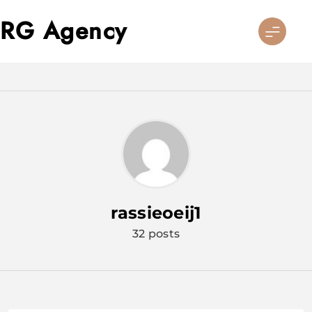
Skip
RG Agency
to
content
rassieoeij1
32 posts