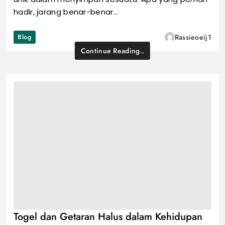
hadir, jarang benar-benar…
Blog
Rassieoeij1
Continue Reading..
Togel dan Getaran Halus dalam Kehidupan