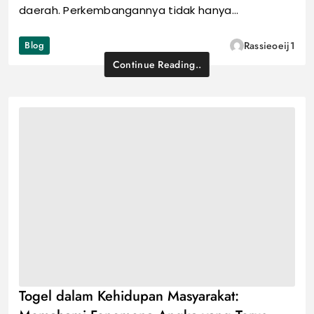
daerah. Perkembangannya tidak hanya…
Blog
Rassieoeij1
Continue Reading..
Togel dalam Kehidupan Masyarakat: