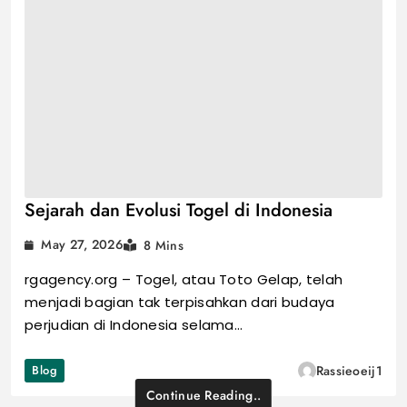
Sejarah dan Evolusi Togel di Indonesia
May 27, 2026
8 Mins
rgagency.org – Togel, atau Toto Gelap, telah
menjadi bagian tak terpisahkan dari budaya
perjudian di Indonesia selama…
Blog
Rassieoeij1
Continue Reading..