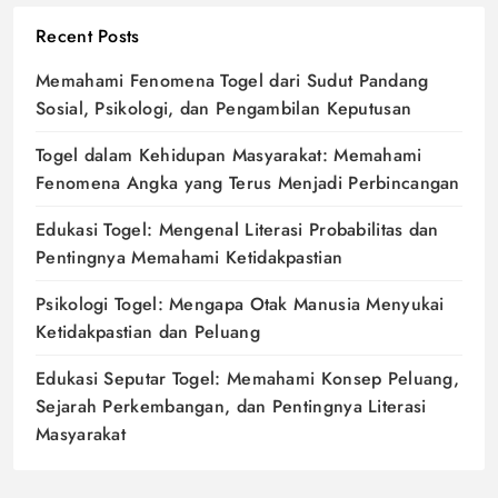
Recent Posts
Memahami Fenomena Togel dari Sudut Pandang
Sosial, Psikologi, dan Pengambilan Keputusan
Togel dalam Kehidupan Masyarakat: Memahami
Fenomena Angka yang Terus Menjadi Perbincangan
Edukasi Togel: Mengenal Literasi Probabilitas dan
Pentingnya Memahami Ketidakpastian
Psikologi Togel: Mengapa Otak Manusia Menyukai
Ketidakpastian dan Peluang
Edukasi Seputar Togel: Memahami Konsep Peluang,
Sejarah Perkembangan, dan Pentingnya Literasi
Masyarakat