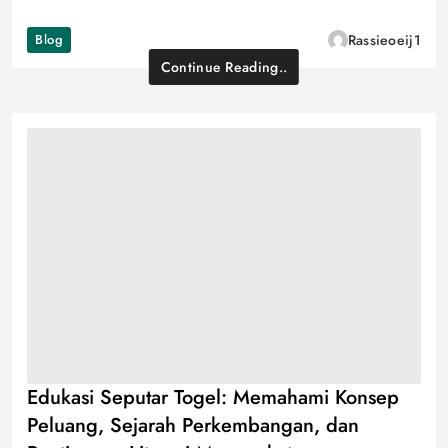
Blog
Rassieoeij1
Continue Reading..
Edukasi Seputar Togel: Memahami Konsep
Peluang, Sejarah Perkembangan, dan