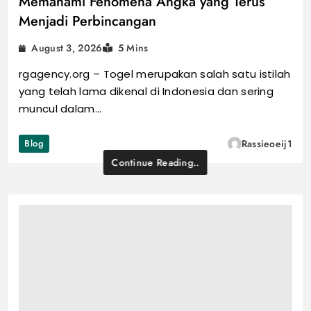
Memahami Fenomena Angka yang Terus
Menjadi Perbincangan
August 3, 2026
5 Mins
rgagency.org – Togel merupakan salah satu istilah
yang telah lama dikenal di Indonesia dan sering
muncul dalam…
Blog
Rassieoeij1
Continue Reading..