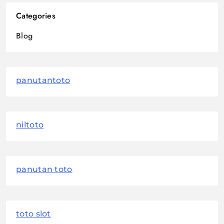
Categories
Blog
panutantoto
niltoto
panutan toto
toto slot