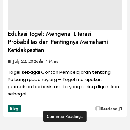
Edukasi Togel: Mengenal Literasi
Probabilitas dan Pentingnya Memahami
Ketidakpastian
July 22, 2026
4 Mins
Togel sebagai Contoh Pembelajaran tentang
Peluang rgagency.org – Togel merupakan
permainan berbasis angka yang sering digunakan
sebagai…
Blog
Rassieoeij1
Continue Reading..